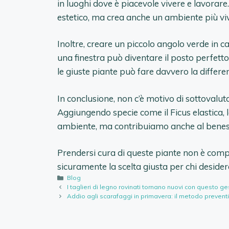
in luoghi dove è piacevole vivere e lavorare.
estetico, ma crea anche un ambiente più viv
Inoltre, creare un piccolo angolo verde in 
una finestra può diventare il posto perfetto 
le giuste piante può fare davvero la differen
In conclusione, non c’è motivo di sottovaluta
Aggiungendo specie come il Ficus elastica, l
ambiente, ma contribuiamo anche al benesse
Prendersi cura di queste piante non è compl
sicuramente la scelta giusta per chi deside
Categorie
Blog
I taglieri di legno rovinati tornano nuovi con questo 
Addio agli scarafaggi in primavera: il metodo prevent