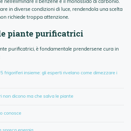
ce nell’eliminare il benzene e il monossido di carbonio.
re in diverse condizioni di luce, rendendola una scelta
non richiede troppa attenzione.
e piante purificatrici
ante purificatrici, è fondamentale prendersene cura in
:
rigoriferi insieme: gli esperti rivelano come dimezzare i
ieri non dicono ma che salva le piante
uno conosce
che spreca energia