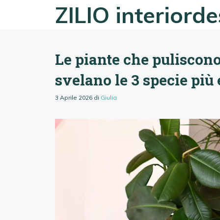
Vai
ZILIO interiord
al
contenuto
Le piante che puliscono l
svelano le 3 specie più 
3 Aprile 2026
di
Giulia