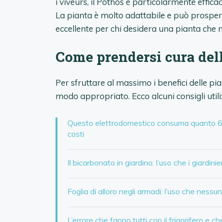
i viveurs, il Pothos è particolarmente effica
La pianta è molto adattabile e può prospera
eccellente per chi desidera una pianta che 
Come prendersi cura dell
Per sfruttare al massimo i benefici delle pi
modo appropriato. Ecco alcuni consigli utili
Questo elettrodomestico consuma quanto 65 f
costi
Il bicarbonato in giardino: l’uso che i giardin
Foglia di alloro negli armadi: l’uso che ness
L’errore che fanno tutti con il frigorifero e 